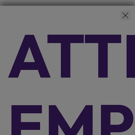
ATT
Découvrez nos autres services
Voir nos solutions financières pour les
professionnels
En savoir plus sur nos assurances
EMP
FLEXIFIN
Prêt à tempérament avec dernière mensualité majorée.
Montant du