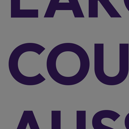
RPM Bruxelles. Annonceur : KGM BeLUX., agent à titre accessoire ,
Bedrijvenlaan 4, 2800 Malines - info@kgm.be- TVA BE 0829.189.355 RPR
Antwerpen - Belfius IBAN BE47 5645 1423 5180 - BIC GKCCBEBB La
souscription d’un prêt à tempérament est soumise à la législation relative au
COU
crédit à la consommation, et plus spécifiquement au livre VII du Code de
droit économique.
Modèles
Actyon 4x4
Actyon Hybrid
Tivoli
Korando
Torres 4x4
Torres Hybride