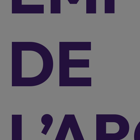
crédit : 26.919,96€. Acompte (facultatif) : 5.531,00 €. Prix comptant :
32.450,96 €.
TAEG (Taux Annuel Effectif Global) de 4,99%
, taux débiteur
annuel fixe : 4,99 %.
Durée du crédit : 60 mois.
Remboursable en
59
DE
mensualités de 339,00€.
Dernière mensualité majorée : 11.696,84€.
Action valable du 1/08/2026 au 31/08/2026.
Montant total dû : 31.697,84€.
FLEXISURE
Prêt à tempérament avec dernière mensualité majorée.
Montant du
crédit : 28.187,50€. Acompte (facultatif) : 5.423,39 €. Prix comptant
:22.764,11 €.
TAEG (Taux Annuel Effectif Global) de 5,49%
, taux débiteur
annuel fixe :5,49 %.
Durée du crédit : 48 mois
. Remboursable en
47
mensualités de 311,50€.
Dernière mensualité majorée : 11.868,15€.
L’A
Action valable du 1/08/2026 au 31/08/2026.
Montant total dû :
26.508;65€.
Sous réserve d’acceptation de votre demande de crédit par Alpha Credit s.a.,
prêteur, Montagne du Parc 8 boîte 3, 1000 Bruxelles, TVA BE 0445.781.316,