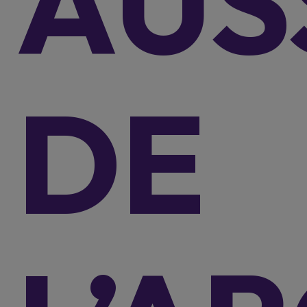
AUS
Torres EVX
Rexton
Musso
Musso EV
Grand Musso
Torres EVX Van
DE
Info pratique
Créez une configuration
Trouvez un concessionnaire
Brochures
Étiquettes de pneus
Manuels d'utilisation
Aperçu du CO2
Services
Financements particuliers
Financements professionels
Assurances
Garantie et assistance
Solutions de recharge Eneco