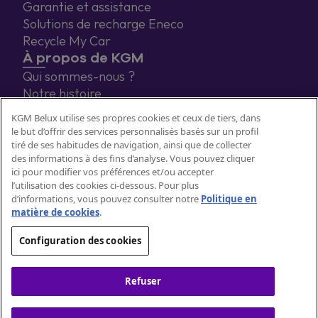
Garantie et assistance
Solutions de recharge Eneco
Recycle My Car
À propos de KGM
Qui sommes-nous ?
Notre histoire
Blog
KGM Belux utilise ses propres cookies et ceux de tiers, dans
Contact
le but d’offrir des services personnalisés basés sur un profil
tiré de ses habitudes de navigation, ainsi que de collecter
des informations à des fins d’analyse. Vous pouvez cliquer
ici pour modifier vos préférences et/ou accepter
l’utilisation des cookies ci-dessous. Pour plus
d’informations, vous pouvez consulter notre
Politique en
matière de cookies
.
Configuration des cookies
Politique cookies
Nos coordonnées
Privacy
Aspects légaux
Refuser