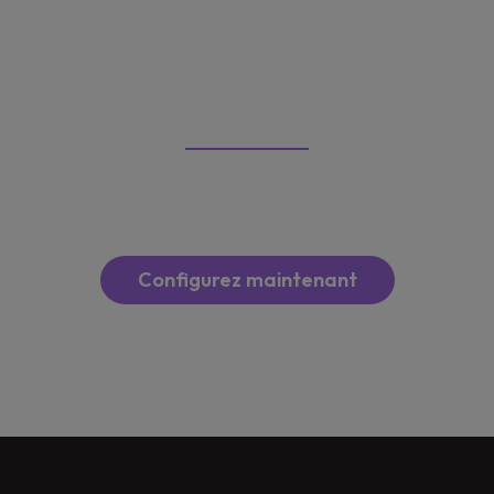
Torres
€ 33.490
À partir de
TVA incl.
Configurez maintenant