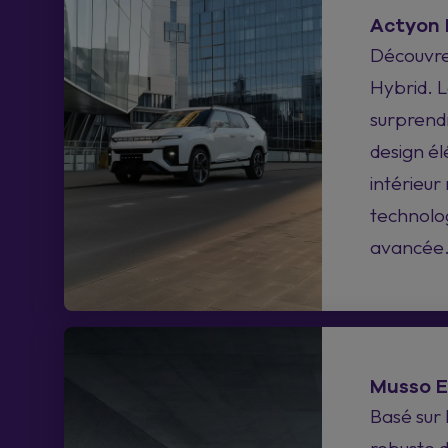
Actyon 
Découvre
Hybrid. L
surprend
design él
intérieur 
technolo
avancée
Musso 
Basé sur 