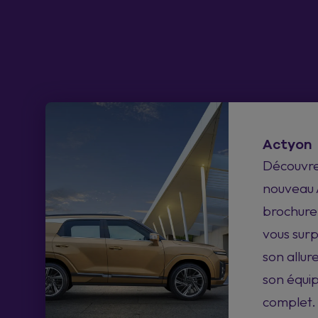
Actyon
Découvrez
nouveau 
brochure,
vous sur
son allur
son équi
complet.