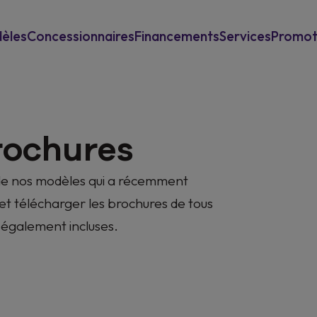
èles
Concessionnaires
Financements
Services
Promot
Pour les particuliers
Reprise
Power-Up
Pour les professionels
Garantie & assistance
New Mu
rochures
Assurances
n de nos modèles qui a récemment
et télécharger les brochures de tous
t également incluses.