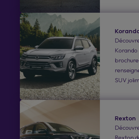
Korand
Découvrez
Korando 
brochure
renseigne
SUV joli
Rexton
Découvrez
Rexton d