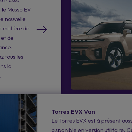
du Musso
, le Musso EV
ne nouvelle
 matière de
 et de
ance.
z tous les
ns la
.
Torres EVX Van
Le Torres EVX est à présent auss
disponible en version utilitaire. C