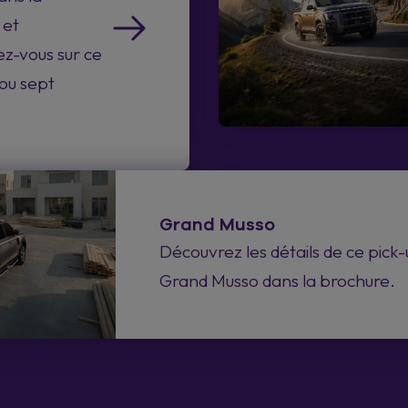
 et
z-vous sur ce
ou sept
Grand Musso
Découvrez les détails de ce pick
Grand Musso dans la brochure.