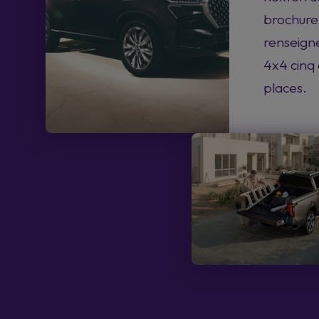
brochure
renseigne
4x4 cinq 
places.