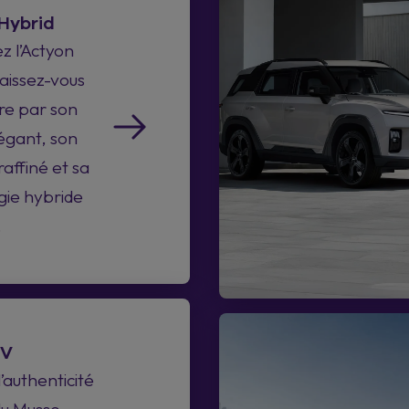
Hybrid
z l’Actyon
aissez-vous
re par son
égant, son
raffiné et sa
gie hybride
.
EV
l’authenticité