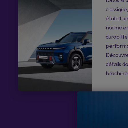
robuste 
classique
établit u
norme en
durabilité
perform
Découvre
détails da
brochure