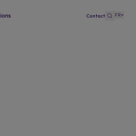
FR
ions
Contact
 Bonus
sso