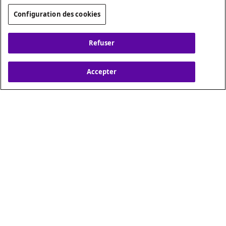
Configuration des cookies
Refuser
Accepter
Aperçu
Couleurs
Design
Interieur
Technologie
Sécurité
APERÇU
Conduisez luxueusement,
voyagez avec style