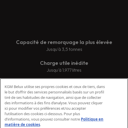
Capacité de remorquage la plus élevée
Jusqu'à 3,5 tonnes
Charge utile inédite
Jusqu'à 1.977 litres
Convivialité
KGM Belux utilise ses propres cookies et ceux de tiers, dans
Capteurs de stationnement avec caméra à 360°
le but d’offrir des services personnalisés basés sur un profil
tiré de ses habitudes de navigation, ainsi que de collecter
des informations à des fins d’analyse. Vous pouvez cliquer
ici pour modifier vos préférences et/ou accepter
l’utilisation des cookies ci-dessous. Pour plus
d’informations, vous pouvez consulter notre
Politique en
matière de cookies
.