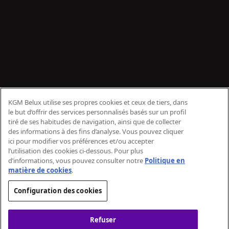
KGM Belux utilise ses propres cookies et ceux de tiers, dans
le but d’offrir des services personnalisés basés sur un profil
tiré de ses habitudes de navigation, ainsi que de collecter
des informations à des fins d’analyse. Vous pouvez cliquer
ici pour modifier vos préférences et/ou accepter
l’utilisation des cookies ci-dessous. Pour plus
d’informations, vous pouvez consulter notre
Politique en
matière de cookies
.
Configuration des cookies
Refuser