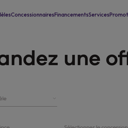
èles
Concessionnaires
Financements
Services
Promot
Pour les particuliers
Reprise
Power-Up
ndez une of
Pour les professionels
Garantie & assistance
New Mu
Assurances
èle
vince
Sélectionner le concession