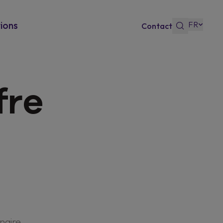
FR
ions
Contact
 Bonus
fre
sso
naire