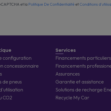
 reCAPTCHA et la
Politique De Confidentialité
et
Conditions d'utilis
tique
Services
e configuration
Financements particuliers
un concessionnaire
Financements professione
s
Assurances
s de pneus
Garantie et assistance
'utilisation
Solutions de recharge En
u CO2
Recycle My Car