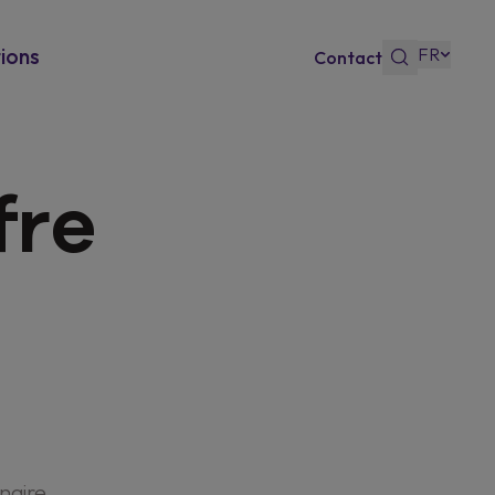
FR
ions
Contact
 Bonus
fre
sso
naire