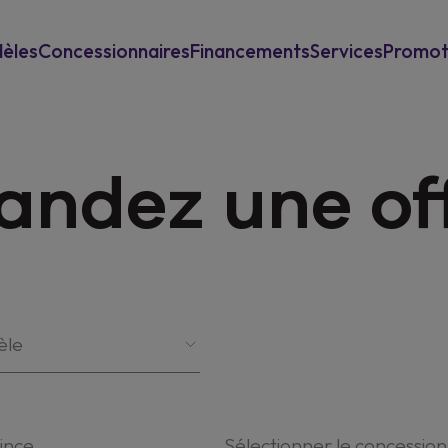
èles
Concessionnaires
Financements
Services
Promot
Pour les particuliers
Reprise
Power-Up
ndez une of
Pour les professionels
Garantie & assistance
New Mu
Assurances
èle
vince
Sélectionner le concession