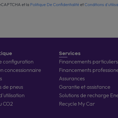
 reCAPTCHA et la
Politique De Confidentialité
et
Conditions d'utilis
tique
Services
e configuration
Financements particuliers
un concessionnaire
Financements professione
s
Assurances
s de pneus
Garantie et assistance
'utilisation
Solutions de recharge En
u CO2
Recycle My Car