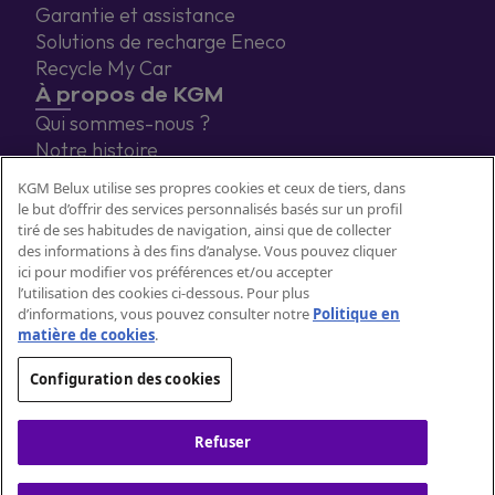
Garantie et assistance
Solutions de recharge Eneco
Recycle My Car
À propos de KGM
Qui sommes-nous ?
Notre histoire
Blog
KGM Belux utilise ses propres cookies et ceux de tiers, dans
Contact
le but d’offrir des services personnalisés basés sur un profil
tiré de ses habitudes de navigation, ainsi que de collecter
des informations à des fins d’analyse. Vous pouvez cliquer
ici pour modifier vos préférences et/ou accepter
l’utilisation des cookies ci-dessous. Pour plus
d’informations, vous pouvez consulter notre
Politique en
matière de cookies
.
Configuration des cookies
Politique cookies
Nos coordonnées
Privacy
Aspects légaux
Refuser