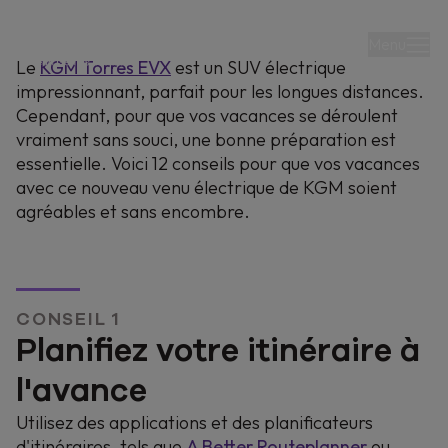
Menu
Le
KGM Torres EVX
est un SUV électrique
impressionnant, parfait pour les longues distances.
Cependant, pour que vos vacances se déroulent
vraiment sans souci, une bonne préparation est
essentielle. Voici 12 conseils pour que vos vacances
avec ce nouveau venu électrique de KGM soient
agréables et sans encombre.
10/09/2024
12 conseils pour des
vacances sans souci
CONSEIL 1
Planifiez votre itinéraire à
avec le KGM Torres
l'avance
EVX
Utilisez des applications et des planificateurs
d'itinéraires, tels que
A Better Routeplanner
ou