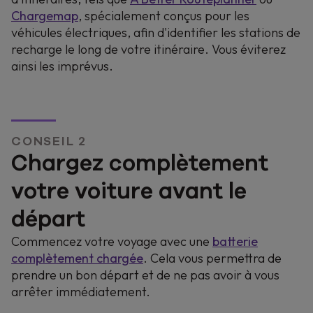
Chargemap
, spécialement conçus pour les
Découvrez comment planifier au mieux votre
véhicules électriques, afin d'identifier les stations de
voyage et profiter de chaque kilomètre.
recharge le long de votre itinéraire. Vous éviterez
ainsi les imprévus.
ÉLECTRIQUE
VACANCES EN VOITURE
CONSEIL 2
Chargez complètement
votre voiture avant le
départ
Commencez votre voyage avec une
batterie
complètement chargée
. Cela vous permettra de
prendre un bon départ et de ne pas avoir à vous
arrêter immédiatement.