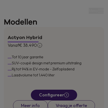
Menu
Modellen
Actyon Hybrid
Vanaf
€ 38.490
Tot €5.000 extra bij
Tot 10 jaar garantie
overname van je
SUV-coupé design met premium uitstraling
Rij tot 94% in EV-mode - Zelfopladend
wagen
Laadvolume tot 1.440 liter
Profiteer nu van uitzonderlijke aanbiedingen op
de Tivoli en Korando.
Configureer
Meer info
Vraag je offerte