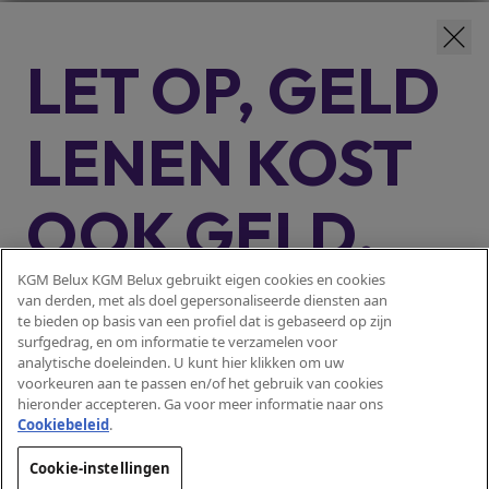
LET OP, GELD
LENEN KOST
OOK GELD.
KGM Belux KGM Belux gebruikt eigen cookies en cookies
Lening op afbetaling met laatste
Representatief voorbeeld:
van derden, met als doel gepersonaliseerde diensten aan
te bieden op basis van een profiel dat is gebaseerd op zijn
verhoogde maandelijkse aflossing, vallend onder de wetgeving
surfgedrag, en om informatie te verzamelen voor
op het consumentenkrediet, meer bepaald onder boek VII van
analytische doeleinden. U kunt hier klikken om uw
Modellen
het Wetboek van economisch recht.
Kredietbedrag: € 26.557,72.
voorkeuren aan te passen en/of het gebruik van cookies
Actyon 4x4
hieronder accepteren. Ga voor meer informatie naar ons
JKP
Voorschot (facultatief): € 5.460,37. Contante prijs: € 32.018,09.
Actyon Hybrid
Cookiebeleid
.​
(Jaarlijks Kostenpercentage) van 5,99%, vaste
jaarlijkse
Tivoli
Looptijd van het krediet: 60 maanden.
debetrentevoet: 5,83%.
Terug
Cookie-instellingen
Korando