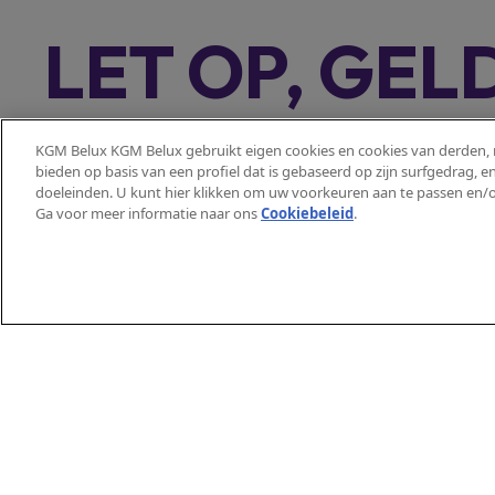
LET OP, GEL
Lening op afbetaling met l
Representatief voorbeeld:
KGM Belux KGM Belux gebruikt eigen cookies en cookies van derden, m
bieden op basis van een profiel dat is gebaseerd op zijn surfgedrag, 
bepaald onder boek VII van het Wetboek van econ
doeleinden. U kunt hier klikken om uw voorkeuren aan te passen en/o
Kostenpercentage) van 5,99%, vaste
Modellen
Praktisc
jaarlijkse debet
Ga voor meer informatie naar ons
Cookiebeleid
.​
Actyon 4x4
Maak een
€350,02. Laatste verhoogde maandelijkse aflossing
Actyon Hybrid
Vind een
Tivoli
Brochure
Korando
Bandenl
Torres 4x4
Gebruike
Torres Hybrid
CO2 over
Torres EVX
Rexton