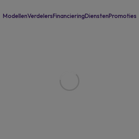
Modellen
Verdelers
Financiering
Diensten
Promoties
Voor particulieren
Overname
Power-Up Bonu
Voor professionelen
Garantie & assistance
New Musso
Verzekering