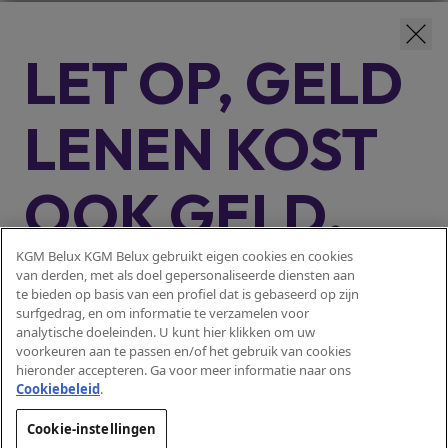
LET OP, GELD
LENEN KOST
OOK GELD.
KGM Belux KGM Belux gebruikt eigen cookies en cookies
Lening op afbetaling met laatste
Representatief voorbeeld:
van derden, met als doel gepersonaliseerde diensten aan
te bieden op basis van een profiel dat is gebaseerd op zijn
verhoogde maandelijkse aflossing, vallend onder de wetgeving
surfgedrag, en om informatie te verzamelen voor
op het consumentenkrediet, meer bepaald onder boek VII van
analytische doeleinden. U kunt hier klikken om uw
Modellen
het Wetboek van economisch recht.
Kredietbedrag: € 26.557,72.
voorkeuren aan te passen en/of het gebruik van cookies
Actyon 4x4
hieronder accepteren. Ga voor meer informatie naar ons
JKP
Voorschot (facultatief): € 5.460,37. Contante prijs: € 32.018,09.
Actyon Hybrid
Cookiebeleid
.​
(Jaarlijks Kostenpercentage) van 5,99%, vaste
jaarlijkse
Tivoli
Looptijd van het krediet: 60 maanden.
debetrentevoet: 5,83%.
Terug
Cookie-instellingen
Korando