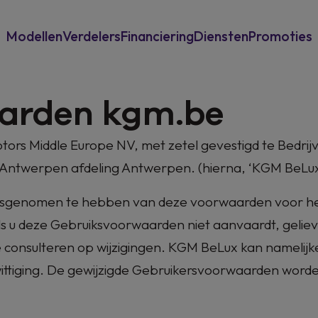
Modellen
Verdelers
Financiering
Diensten
Promoties
Voor particulieren
Overname
Power-Up Bonu
arden kgm.be
Voor professionelen
Garantie & assistance
New Musso
ors Middle Europe NV, met zetel gevestigd te
Bedrij
werpen afdeling Antwerpen. (hierna, ‘KGM BeLux', ‘
Verzekering
nisgenomen te hebben van deze voorwaarden voor he
s u deze Gebruiksvoorwaarden niet aanvaardt, gelieve
 consulteren op wijzigingen. KGM BeLux kan namelij
ttiging. De gewijzigde Gebruikersvoorwaarden worden 