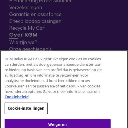
Financiering Professionelen
Verzekeringen
Garantie en assistance
Eneco laadoplossingen
Recycle My Car
Over KGM
Wie zijn we?
Onze geschiedenis
Blog
KGM Belux KGM Belux gebruikt eigen cookies en cookies
Contact
van derden, met als doel gepersonaliseerde diensten aan
te bieden op basis van een profiel dat is gebaseerd op zijn
surfgedrag, en om informatie te verzamelen voor
analytische doeleinden. U kunt hier klikken om uw
voorkeuren aan te passen en/of het gebruik van cookies
hieronder accepteren. Ga voor meer informatie naar ons
Cookiebeleid
.​
Cookie-instellingen
Cookie beleid
Onze gegevens
Privacy
Wettelijke aspecten
Weigeren