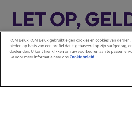
LET OP, GEL
Lening op afbetaling met l
Representatief voorbeeld:
KGM Belux KGM Belux gebruikt eigen cookies en cookies van derden, m
bieden op basis van een profiel dat is gebaseerd op zijn surfgedrag, 
bepaald onder boek VII van het Wetboek van econ
doeleinden. U kunt hier klikken om uw voorkeuren aan te passen en/o
Kostenpercentage) van 5,99%, vaste
Modellen
Praktisc
jaarlijkse debet
Ga voor meer informatie naar ons
Cookiebeleid
.​
Actyon 4x4
Maak een
€350,02. Laatste verhoogde maandelijkse aflossing
Actyon Hybrid
Vind een
Tivoli
Brochure
Korando
Bandenl
Torres 4x4
Gebruike
Torres Hybrid
CO2 over
Torres EVX
Rexton