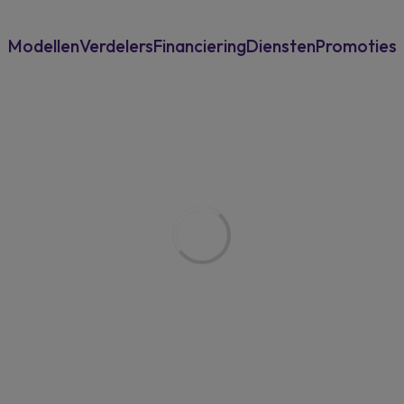
Modellen
Verdelers
Financiering
Diensten
Promoties
Voor particulieren
Overname
Power-Up Bonu
Voor professionelen
Garantie & assistance
New Musso
Verzekering