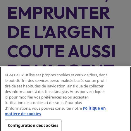
EMPRUNTER
DE L’ARGENT
COUTE AUSSI
DE L’ARGENT
KGM Belux utilise ses propres cookies et ceux de tiers, dans
le but d’offrir des services personnalisés basés sur un profil
tiré de ses habitudes de navigation, ainsi que de collecter
Prêt à tempérament avec dernière
Exemple représentatif :
des informations à des fins d’analyse. Vous pouvez cliquer
mensualité majorée, relevant de la législation relative au crédit
ici pour modifier vos préférences et/ou accepter
Modèles
à la consommation, plus précisément du Livre VII du Code de
l’utilisation des cookies ci-dessous. Pour plus
Actyon 4x4
d’informations, vous pouvez consulter notre
Politique en
droit économique.
Montant du crédit : 26.557,72 €. Paiement anticipé
Actyon Hybrid
matière de cookies
.
TAEG (taux
(facultatif) : 5.460,37 €. Prix au comptant : 32.018,09 €.
Tivoli
annuel effectif global) de 5,99 %
fixe
, taux débiteur annuel
: 5,83 %.
Configuration des cookies
Korando