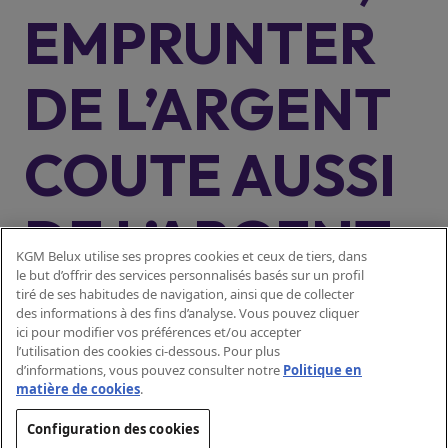
EMPRUNTER
DE L’ARGENT
COUTE AUSSI
DE L’ARGENT
KGM Belux utilise ses propres cookies et ceux de tiers, dans
le but d’offrir des services personnalisés basés sur un profil
tiré de ses habitudes de navigation, ainsi que de collecter
Prêt à tempérament avec dernière
Exemple représentatif :
des informations à des fins d’analyse. Vous pouvez cliquer
mensualité majorée, relevant de la législation relative au crédit
ici pour modifier vos préférences et/ou accepter
Modèles
à la consommation, plus précisément du Livre VII du Code de
l’utilisation des cookies ci-dessous. Pour plus
Actyon 4x4
d’informations, vous pouvez consulter notre
Politique en
droit économique.
Montant du crédit : 26.557,72 €. Paiement anticipé
Actyon Hybrid
matière de cookies
.
TAEG (taux
(facultatif) : 5.460,37 €. Prix au comptant : 32.018,09 €.
Tivoli
annuel effectif global) de 5,99 %
fixe
, taux débiteur annuel
: 5,83 %.
Configuration des cookies
Korando