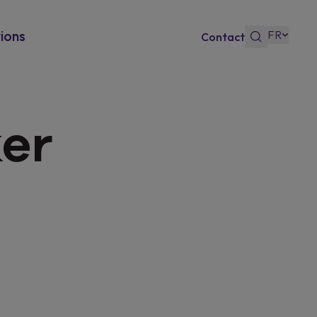
FR
ions
Contact
 Bonus
er
sso