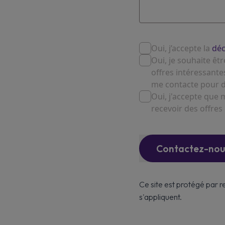
Oui, j’accepte la
dé
Oui, je souhaite êt
offres intéressant
me contacte pour d
Oui, j'accepte que
recevoir des offres
Contactez-nou
Ce site est protégé par
s'appliquent.