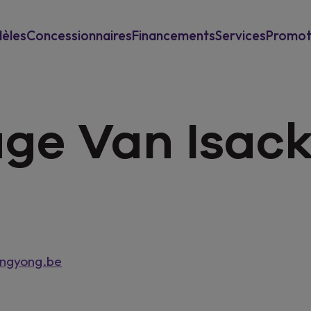
èles
Concessionnaires
Financements
Services
Promot
Pour les particuliers
Reprise
Power-Up
ge Van Isack
Pour les professionels
Garantie & assistance
New Mu
Assurances
angyong.be