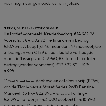
voor nog meer gemoedsrust en rijplezier.
*LET OP, GELD LENEN KOST OOK GELD.
llustratief voorbeeld: Kredietbedrag: €14.987,28.
Voorschot: €4.002,72. Te financieren bedrag:
€10.984,57. Looptijd: 48 maanden, 47 maandelijkse
aflossingen van € 159 en een laatste verhoogde
maandaflossing van € 9.960,30. Terug te betalen
bedrag (zonder voorschot): €17.592,30 . JKP:
4,99%.
**
Aanbevolen catalogusprijs (BTWi)
Tivoli Street Series:
van de Tivoli– versie Street Series 2WD Benzine
Manueel 135 Pk= €22.990 - €1.000 korting=
€21.990 nettoprijs - €3.000 ecobon(1)= €18.990
promoprijs. Door invoerder aanbevolen