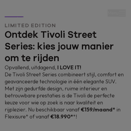
Menu
LIMITED EDITION
Ontdek Tivoli Street
Series: kies jouw manier
om te rijden
Voordelig rijden met
Opvallend, uitdagend,
I LOVE IT!
De Tivoli Street Series combineert stijl, comfort en
de
geavanceerde technologie in één elegante SUV.
Tivoli Street Series
Met zijn gedurfde design, ruime interieur en
betrouwbare prestaties is de Tivoli de perfecte
keuze voor wie op zoek is naar kwaliteit en
Flexisure financiële leasing v.a. € 159/mnd
rijplezier. Nu beschikbaar vanaf
€159/maand*
in
LET OP, GELD LENEN KOST OOK GELD.
Flexisure* of vanaf
€18.990*
*!