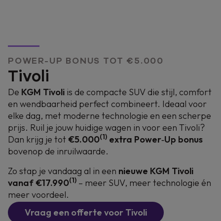
POWER-UP BONUS TOT €5.000
Tivoli
De
KGM Tivoli
is de compacte SUV die stijl, comfort
en wendbaarheid perfect combineert. Ideaal voor
elke dag, met moderne technologie en een scherpe
prijs. Ruil je jouw huidige wagen in voor een Tivoli?
(1)
Dan krijg je tot
€5.000
extra Power‑Up bonus
bovenop de inruilwaarde.
Zo stap je vandaag al in een
nieuwe KGM Tivoli
(1)
vanaf €17.990
– meer SUV, meer technologie én
meer voordeel.
Vraag een offerte voor Tivoli