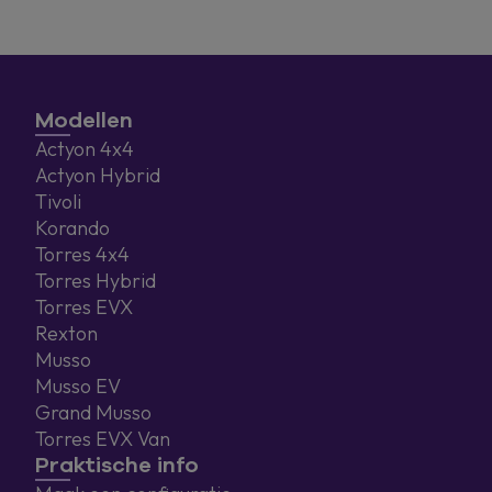
Modellen
Actyon 4x4
Actyon Hybrid
Tivoli
Korando
Torres 4x4
Torres Hybrid
Torres EVX
Rexton
Musso
Musso EV
Grand Musso
Torres EVX Van
Praktische info