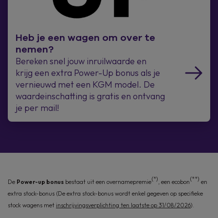
Heb je een wagen om over te
nemen?
Bereken snel jouw inruilwaarde en
krijg een extra Power-Up bonus als je
vernieuwd met een KGM model. De
waardeinschatting is gratis en ontvang
je per mail!
(*)
(**)
De
Power-up bonus
bestaat uit een overnamepremie
, een ecobon
en
extra stock-bonus (De extra stock-bonus wordt enkel gegeven op specifieke
stock wagens met
inschrijvingsverplichting ten laatste op 31/08/2026
).