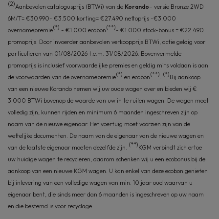
(2)
Aanbevolen catalogusprijs (BTWi) van de
Korando
– versie Bronze 2WD
6M/T= €30.990- €3.500 korting= €27.490 nettoprijs -€3.000
(*)
(**)
overnamepremie
- €1.000 ecobon
- €1.000 stock-bonus = €22.490
promoprijs. Door invoerder aanbevolen verkoopprijs BTWi, actie geldig voor
particulieren van 01/08/2026 t.e.m. 31/08/2026. Bovenvermelde
promoprijs is inclusief voorwaardelijke premies en geldig mits voldaan is aan
(*)
(**)
(*)
de voorwaarden van de overnamepremie
en ecobon
.
Bij aankoop
van een nieuwe Korando nemen wij uw oude wagen over en bieden wij €
3.000 BTWi bovenop de waarde van uw in te ruilen wagen. De wagen moet
volledig zijn, kunnen rijden en minimum 6 maanden ingeschreven zijn op
naam van de nieuwe eigenaar. Het voertuig moet voorzien zijn van de
wettelijke documenten. De naam van de eigenaar van de nieuwe wagen en
(**)
van de laatste eigenaar moeten dezelfde zijn.
KGM verbindt zich ertoe
uw huidige wagen te recycleren, daarom schenken wij u een ecobonus bij de
aankoop van een nieuwe KGM wagen. U kan enkel van deze ecobon genieten
bij inlevering van een volledige wagen van min. 10 jaar oud waarvan u
eigenaar bent, die sinds meer dan 6 maanden is ingeschreven op uw naam
en die bestemd is voor recyclage.