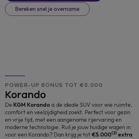
Bereken snel je overname
POWER-UP BONUS TOT €5.000
Korando
De
KGM Korando
is de ideale SUV voor wie ruimte,
comfort en veelzijdigheid zoekt. Perfect voor gezin
en vrije tijd, met een aangename rijervaring en
moderne technologie. Ruil je jouw huidige wagen in
(2)
voor een Korando? Dan krijg je tot
€5.000
extra