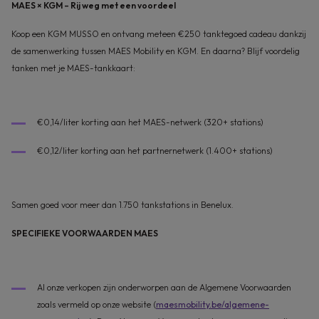
MAES × KGM – Rij weg met een voordeel
Koop een KGM MUSSO en ontvang meteen €250 tanktegoed cadeau dankzij
de samenwerking tussen MAES Mobility en KGM. En daarna? Blijf voordelig
tanken met je MAES-tankkaart:
€0,14/liter korting aan het MAES-netwerk (320+ stations)
€0,12/liter korting aan het partnernetwerk (1.400+ stations)
Samen goed voor meer dan 1.750 tankstations in Benelux.
SPECIFIEKE VOORWAARDEN MAES
Al onze verkopen zijn onderworpen aan de Algemene Voorwaarden
zoals vermeld op onze website (
maesmobility.be/algemene-