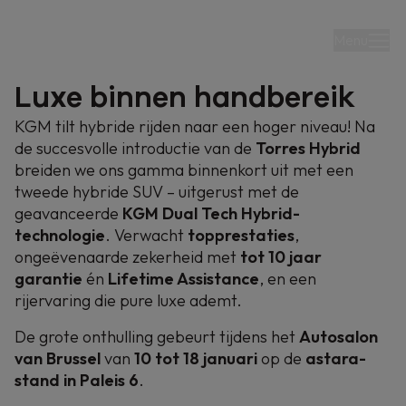
Menu
coming soon
Luxe binnen handbereik
Nieuwe hybrid SUV
KGM tilt hybride rijden naar een hoger niveau! Na
de succesvolle introductie van de
Torres Hybrid
breiden we ons gamma binnenkort uit met een
Hou me op de hoogte
tweede hybride SUV – uitgerust met de
geavanceerde
KGM Dual Tech Hybrid-
technologie
. Verwacht
topprestaties
,
ongeëvenaarde zekerheid met
tot 10 jaar
garantie
én
Lifetime Assistance
, en een
rijervaring die pure luxe ademt.
De grote onthulling gebeurt tijdens het
Autosalon
van Brussel
van
10 tot 18 januari
op de
astara-
stand in Paleis 6
.