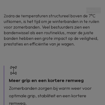
Menu
Zodra de temperaturen structureel boven de 7°C
uitkomen, is het tijd om je winterbanden in te ruilen
voor zomerbanden. Veel bestuurders zien een
bandenwissel als een routineklus, maar de juiste
banden hebben een grote impact op de veiligheid,
prestaties en efficiëntie van je wagen.
2-7-2026
Waarom
zomerbanden
Meer grip en een kortere remweg
belangrijk zijn
Zomerbanden zorgen bij warm weer voor
optimale grip, stabiliteit en een kortere
Meer veiligheid, minder slijtage en een lager
remweg.