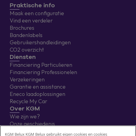
Praktische info
Maak een configuratie
Vind een verdeler
Brochures
Bandenlabels
Gebruikershandleidingen
CO2 overzicht
Diensten
Financiering Particulieren
Financiering Professionelen
Verzekeringen
Garantie en assistance
Eneco laadoplossingen
Recycle My Car
Over KGM
Wie zijn we?
Onze geschiedenis
Blog
KGM Belux KGM Belux gebruikt eigen cookies en cookies