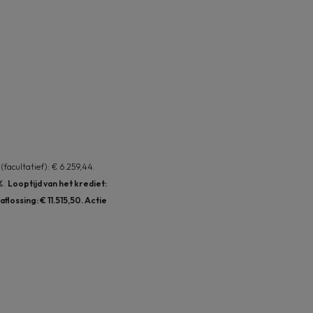
(facultatief): € 6.259,44.
8%.
Looptijd van het krediet:
lossing: € 11.515,50. Actie