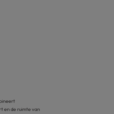
N
ineert
t en de ruimte van