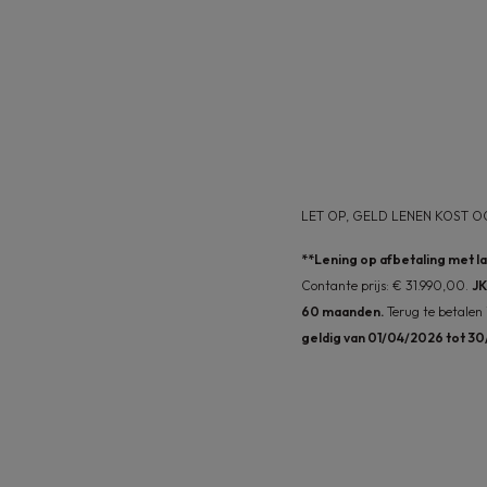
LET OP, GELD LENEN KOST O
**Lening op afbetaling met l
Contante prijs: € 31.990,00.
JK
60 maanden.
Terug te betalen
geldig van 01/04/2026 tot 3