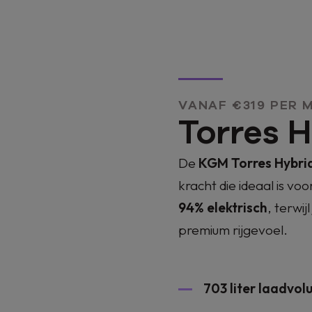
VANAF €319 PER M
Torres 
De
KGM Torres Hybri
kracht die ideaal is voo
94% elektrisch
, terwij
premium rijgevoel.
703 liter laadvo