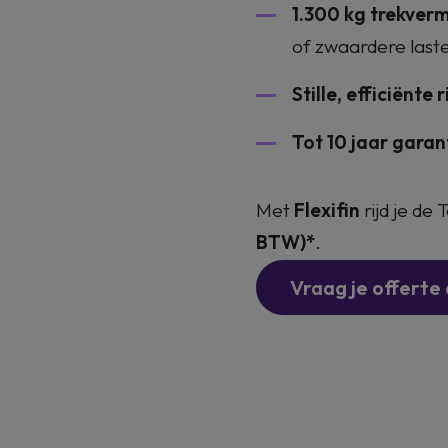
1.300 kg trekve
of zwaardere last
Stille, efficiënte r
Tot 10 jaar garan
Met
Flexifin
rijd je de
BTW)*
.
Vraag je offerte