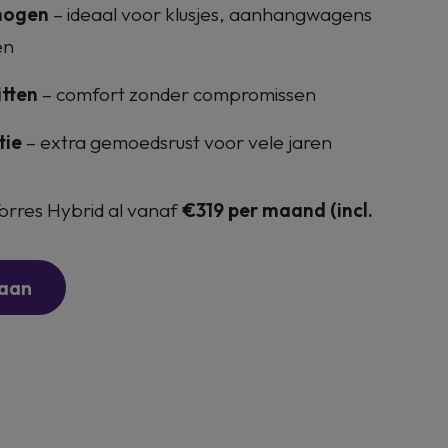
rmogen
– ideaal voor klusjes, aanhangwagens
en
itten
– comfort zonder compromissen
tie
– extra gemoedsrust voor vele jaren
 Torres Hybrid al vanaf
€319 per maand (incl.
 aan