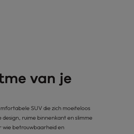
id of Elekt
Modellen
Verdelers
Financiering
Diensten
Promoties
Voor particulieren
Overname
Power-Up Bonu
Voor professionelen
Garantie & assistance
New Musso
Kies de aandrijving die bij je past.
In hybride al vanaf €319/maand*
Verzekering
tme van je
LET OP, GELD LENEN KOST OOK GELD.
omfortabele SUV die zich moeiteloos
ne design, ruime binnenkant en slimme
 wie betrouwbaarheid en