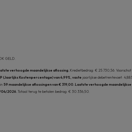
OK GELD.
aatste verhoogde maandelijkse aflossing.
Kredietbedrag: € 25.730,56. Voorschot 
P (Jaarlijks Kostenpercentage) van 4,99%,
vaste
jaarlijkse debetrentevoet: 4,8
 in
59 maandelijkse aflossingen van € 319,00. Laatste verhoogde maandelijkse af
0/04/2026.
Totaal terug te betalen bedrag: € 30.336,50.