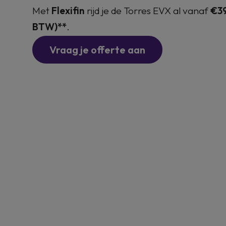
Met
Flexifin
rijd je de Torres EVX al vanaf
€39
BTW)**
.
Vraag je offerte aan