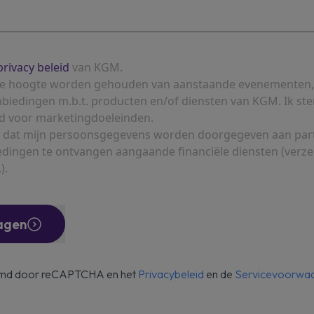
privacy beleid
van KGM.
p de hoogte worden gehouden van aanstaande evenementen,
nbiedingen m.b.t. producten en/of diensten van KGM. Ik ste
d voor marketingdoeleinden.
 in dat mijn persoonsgegevens worden doorgegeven aan pa
edingen te ontvangen aangaande financiële diensten (verz
).
agen
ermd door reCAPTCHA en het
Privacybeleid
en de
Servicevoorwa