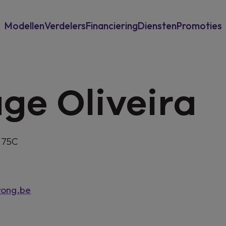
Modellen
Verdelers
Financiering
Diensten
Promoties
Voor particulieren
Overname
Power-Up Bonu
ge Oliveira
Voor professionelen
Garantie & assistance
New Musso
Verzekering
 75C
yong.be