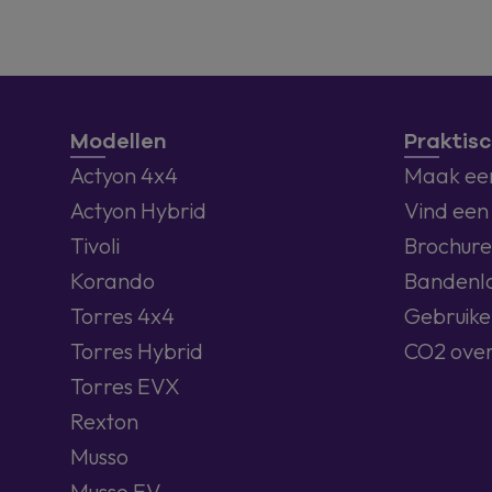
Modellen
Praktisc
Actyon 4x4
Maak een
Actyon Hybrid
Vind een
Tivoli
Brochure
Korando
Bandenl
Torres 4x4
Gebruike
Torres Hybrid
CO2 over
Torres EVX
Rexton
Musso
Musso EV