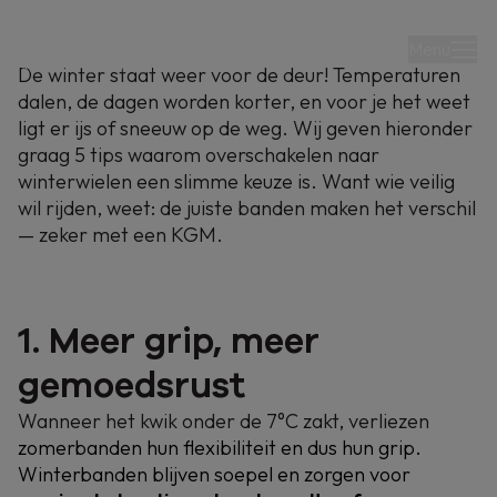
Menu
De winter staat weer voor de deur! Temperaturen
dalen, de dagen worden korter, en voor je het weet
ligt er ijs of sneeuw op de weg. Wij geven hieronder
graag 5 tips waarom overschakelen naar
winterwielen een slimme keuze is. Want wie veilig
wil rijden, weet: de juiste banden maken het verschil
— zeker met een KGM.
9-10-2025
Veilig de winter door
1. Meer grip, meer
met KGM
gemoedsrust
Wanneer het kwik onder de 7°C zakt, verliezen
Klaar voor elk weertype? Ontdek onze
zomerbanden hun flexibiliteit en dus hun grip.
winterwielensets en ga zorgeloos de weg op met
Winterbanden blijven soepel en zorgen voor
jouw KGM.