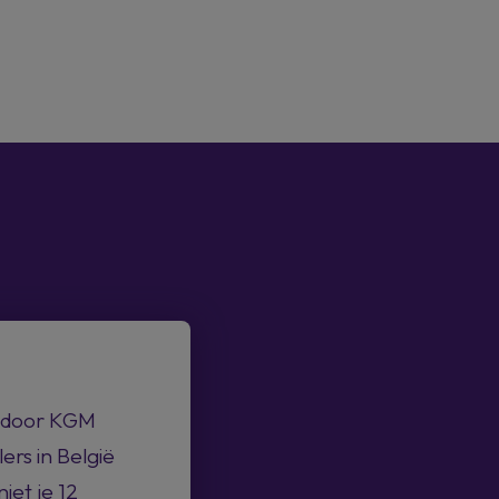
t door KGM
ers in België
iet je 12