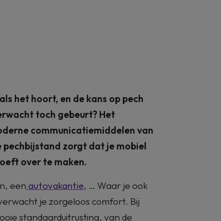
zonder zorgen
Modellen
Verdelers
Financiering
Diensten
Promoties
etime Assist
Voor particulieren
Overname
Power-Up Bonu
Voor professionelen
Garantie & assistance
New Musso
municatiemiddelen van vandaag is hulp snel ter
ls het hoort, en de kans op pech
dat je mobiel blijft, zodat je je daar alvast geen 
erwacht toch gebeurt? Het
Verzekering
maken.
e moderne communicatiemiddelen van
e pechbijstand zorgt dat je mobiel
 hoeft over te maken.
ASSISTANCE
en, een
autovakantie,
… Waar je ook
 verwacht je zorgeloos comfort. Bij
ie standaarduitrusting, van de