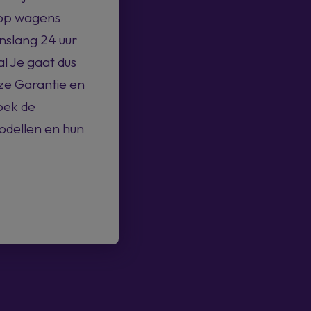
 op wagens
nslang 24 uur
l Je gaat dus
ze Garantie en
oek de
odellen en hun