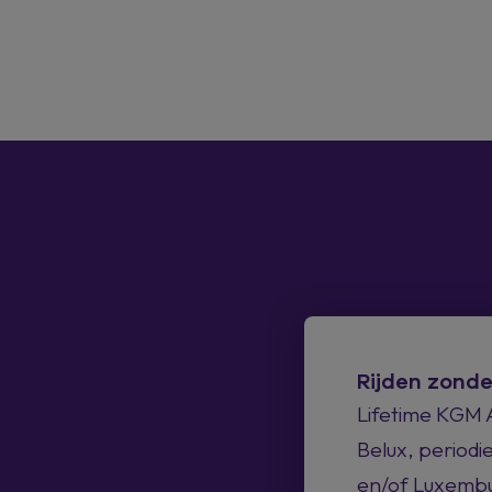
Rijden zonde
Lifetime KGM 
Belux, periodi
en/of Luxembur