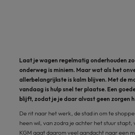
Rijden 
Lif
Met de moderne com
Laat je wagen regelmatig onderhouden zoa
pechbijstand zorgt 
onderweg is miniem. Maar wat als het onv
allerbelangrijkste is kalm blijven. Met d
vandaag is hulp snel ter plaatse. Een goed
blijft, zodat je je daar alvast geen zorgen
De rit naar het werk, de stad in om te shopp
heen wil, van zodra je achter het stuur stapt,
KGM gaat daarom veel aandacht naar een moo