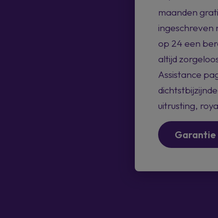
maanden grati
ingeschreven n
op 24 een bero
altijd zorgel
Assistance pag
dichtstbijzijn
uitrusting, ro
Garantie 