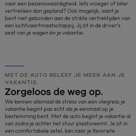
veiligheidscontroles op de luchthaven of te
naar een bezienswaardigheid. Iets vroeger of later
wachten op je bagage. Met een ruime SUV, heb
vertrekken dan gepland? Ook mogelijk, want je
je altijd zoveel meer vrijheid.
bent niet gebonden aan de strikte vertrektijden van
een luchtvaartmaatschappij. Jij zit in de driver’s
AUTOVAKANTIE
TECHNOLOGIE
seat van je wagen én je vakantie.
MET DE AUTO BELEEF JE MEER AAN JE
VAKANTIE.
Zorgeloos de weg op.
We kennen allemaal de stress van een vliegreis; je
vakantie begint pas echt als je eenmaal op je
bestemming bent. Met de auto begint je vakantie al
van zodra je achter het stuur plaatsneemt. Je zit in
een comfortabele zetel, kan naar je favoriete