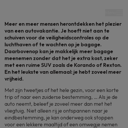
Menu
Meer en meer mensen herontdekken het plezier
van een autovakantie. Je hoeft niet aan te
schuiven voor de veiligheidscontroles op de
luchthaven of te wachten op je bagage.
Daarbovenop kan je makkelijk meer bagage
meenemen zonder dat het je extra kost, zeker
13-12-2023
met een ruime SUV zoals de Korando of Rexton.
En het leukste van allemaal: je hebt zoveel meer
Een autovakantie
vrijheid.
met een SUV: altijd
Met zijn tweetjes of het hele gezin, voor een korte
trip of naar een zuiderse bestemming, … Als je de
een goed idee.
auto neemt, beleef je zoveel meer dan met het
vliegtuig. Niet alleen rij je ontspannen naar je
eindbestemming, je kan onderweg ook stoppen
Je hoeft niet aan te schuiven voor de
voor een lekkere maaltijd of een omwegje nemen